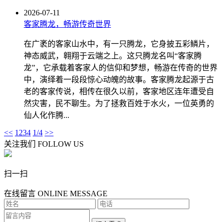
2026-07-11
客家腾龙，畅游传奇世界
在广袤的客家山水中，有一只腾龙，它身披五彩鳞片，
神态威武，翱翔于云端之上。这只腾龙名叫“客家腾
龙”，它承载着客家人的信仰和梦想，畅游在传奇的世界
中，演绎着一段段惊心动魄的故事。客家腾龙起源于古
老的客家传说，相传在很久以前，客家地区连年遭受自
然灾害，民不聊生。为了拯救百姓于水火，一位英勇的
仙人化作腾...
<<
1
2
3
4
1/4
>>
关注我们
FOLLOW US
扫一扫
在线留言
ONLINE MESSAGE