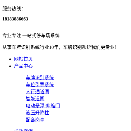
服务热线：
18183886663
专业专注
一站式停车场系统
从事
车牌识别系统
行业
10
年，车牌识别系统我们更专业！
网站首页
产品中心
车牌识别系统
车位引导系统
人行通道闸
智能道闸
电动悬浮·伸缩门
液压升降柱
配套岗亭