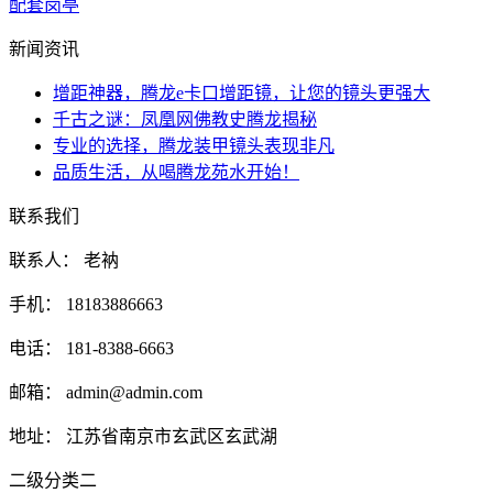
配套岗亭
新闻资讯
增距神器，腾龙e卡口增距镜，让您的镜头更强大
千古之谜：凤凰网佛教史腾龙揭秘
专业的选择，腾龙装甲镜头表现非凡
品质生活，从喝腾龙苑水开始！
联系我们
联系人： 老衲
手机： 18183886663
电话： 181-8388-6663
邮箱： admin@admin.com
地址： 江苏省南京市玄武区玄武湖
二级分类二