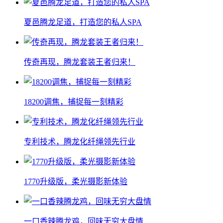
夏邑腾龙足道，打造您的私人SPA
传奇再现，腾龙套装王者归来！
18200调焦，捕捉每一刻精彩
专利技术，腾龙化纤绳领先行业
1770升级版，柔光摄影新体验
一口香辣腾龙鸡，回味无穷大盘情