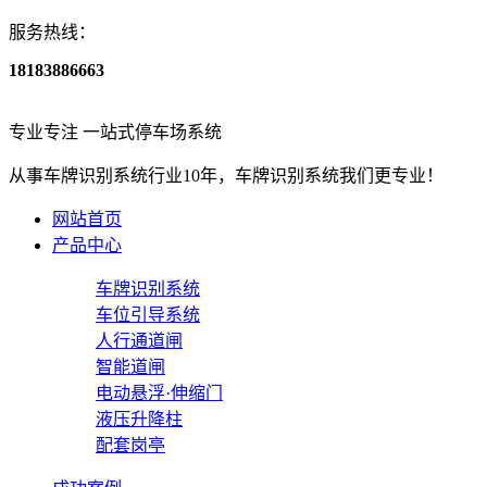
服务热线：
18183886663
专业专注
一站式停车场系统
从事
车牌识别系统
行业
10
年，车牌识别系统我们更专业！
网站首页
产品中心
车牌识别系统
车位引导系统
人行通道闸
智能道闸
电动悬浮·伸缩门
液压升降柱
配套岗亭