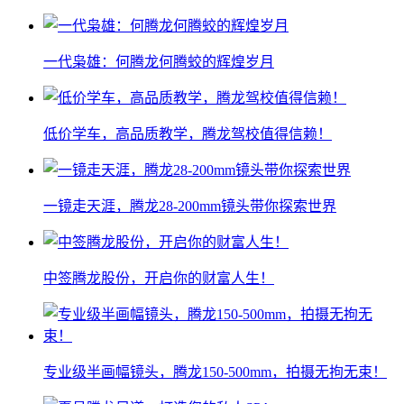
一代枭雄：何腾龙何腾蛟的辉煌岁月
低价学车，高品质教学，腾龙驾校值得信赖！
一镜走天涯，腾龙28-200mm镜头带你探索世界
中签腾龙股份，开启你的财富人生！
专业级半画幅镜头，腾龙150-500mm，拍摄无拘无束！