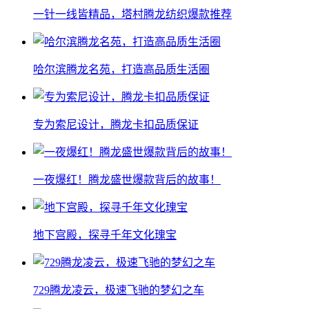
一针一线皆精品，塔村腾龙纺织爆款推荐
哈尔滨腾龙名苑，打造高品质生活圈
专为索尼设计，腾龙卡扣品质保证
一夜爆红！腾龙盛世爆款背后的故事！
地下宫殿，探寻千年文化瑰宝
729腾龙凌云，极速飞驰的梦幻之车