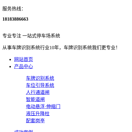
服务热线：
18183886663
专业专注
一站式停车场系统
从事
车牌识别系统
行业
10
年，车牌识别系统我们更专业！
网站首页
产品中心
车牌识别系统
车位引导系统
人行通道闸
智能道闸
电动悬浮·伸缩门
液压升降柱
配套岗亭