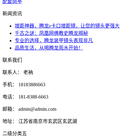
配套岗亭
新闻资讯
增距神器，腾龙e卡口增距镜，让您的镜头更强大
千古之谜：凤凰网佛教史腾龙揭秘
专业的选择，腾龙装甲镜头表现非凡
品质生活，从喝腾龙苑水开始！
联系我们
联系人： 老衲
手机： 18183886663
电话： 181-8388-6663
邮箱： admin@admin.com
地址： 江苏省南京市玄武区玄武湖
二级分类五